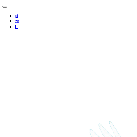
pt
en
fr