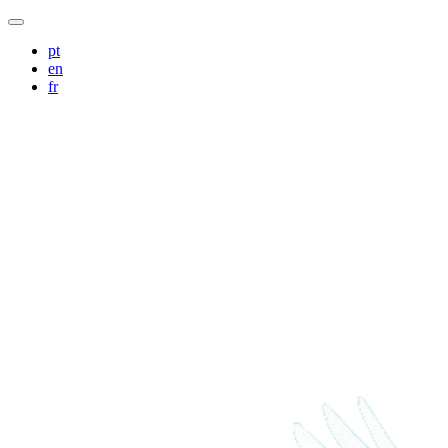
pt
en
fr