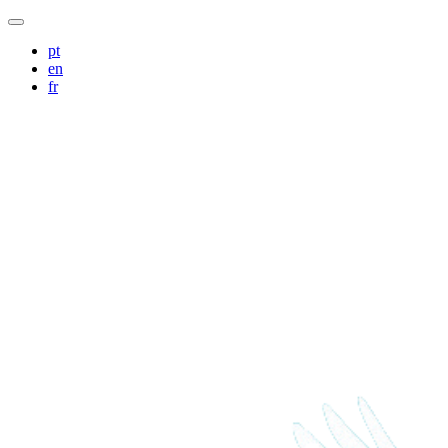
pt
en
fr