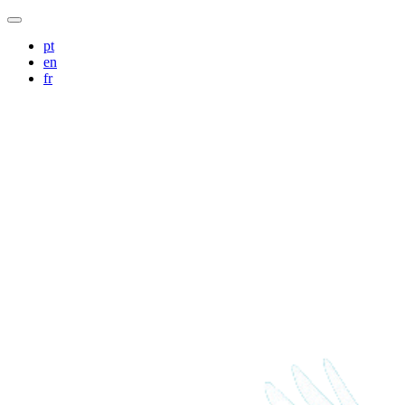
pt
en
fr